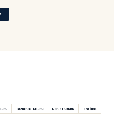
kuku
Tazminat Hukuku
Deniz Hukuku
İcra İflas