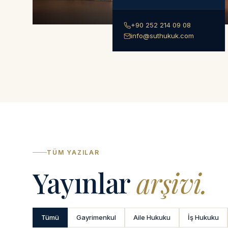
+90 252 214 09 08
info@suthukuk.com
TÜM YAZILAR
Yayınlar
arşivi.
Tümü
Gayrimenkul
Aile Hukuku
İş Hukuku