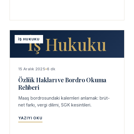
İş Hukuku
İŞ HUKUKU
15 Aralık 2025
•
6 dk
Özlük Hakları ve Bordro Okuma
Rehberi
Maaş bordrosundaki kalemleri anlamak: brüt-
net farkı, vergi dilimi, SGK kesintileri.
YAZIYI OKU