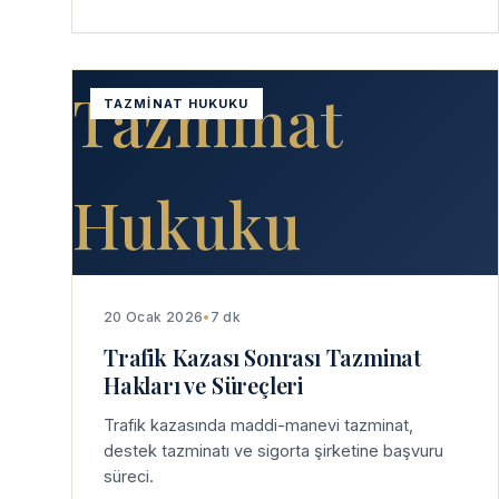
Tazminat
TAZMINAT HUKUKU
Hukuku
20 Ocak 2026
•
7 dk
Trafik Kazası Sonrası Tazminat
Hakları ve Süreçleri
Trafik kazasında maddi-manevi tazminat,
destek tazminatı ve sigorta şirketine başvuru
süreci.