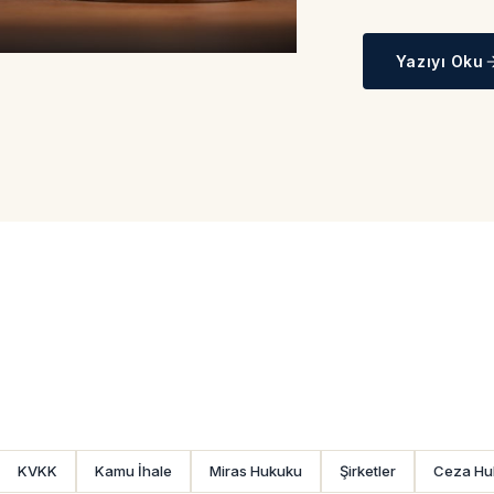
Yazıyı Oku
KVKK
Kamu İhale
Miras Hukuku
Şirketler
Ceza Hu