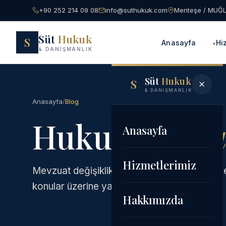
+90 252 214 09 08
info@suthukuk.com
Menteşe / MUĞ
Süt
Hukuk
S
Anasayfa
Hi
& DANIŞMANLIK
Süt
Hukuk
S
& DANIŞMANLIK
Anasayfa
/
Blog
Hukukun
oku
Anasayfa
Hizmetlerimiz
Mevzuat değişiklikleri, mahkeme kararları, s
konular üzerine yazılar.
Hakkımızda