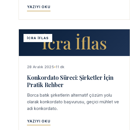
YAZIYI OKU
İcra İflas
İCRA İFLAS
28 Aralık 2025
•
11 dk
Konkordato Süreci: Şirketler İçin
Pratik Rehber
Borca batık şirketlerin alternatif çözüm yolu
olarak konkordato başvurusu, geçici mühlet ve
adi konkordato.
YAZIYI OKU