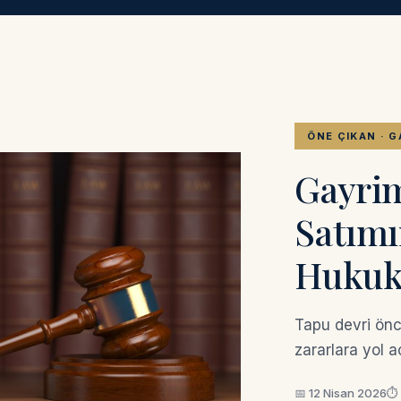
ÖNE ÇIKAN · 
Gayri
Satımı
Hukuki
Tapu devri önc
zararlara yol a
📅 12 Nisan 2026
⏱ 