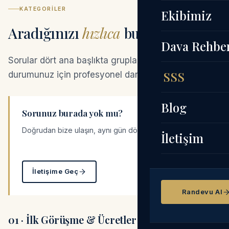
KATEGORILER
Ekibimiz
Aradığınızı
hızlıca
bulun.
Dava Rehbe
Sorular dört ana başlıkta gruplanmıştır. Spesifik
SSS
durumunuz için profesyonel danışmanlık alın.
Blog
Sorunuz burada yok mu?
Doğrudan bize ulaşın, aynı gün dönüş yapalım.
İletişim
İletişime Geç
Randevu Al
01 · İlk Görüşme & Ücretler