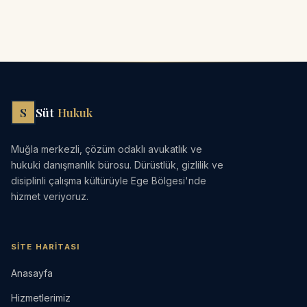
Aşırı kesin zafer vaadi veren avukatlardan uzak
sözleşmeler, faturalar, ihtarname, tapu, kaza tutanağı
durun.
vb. ilgili belgeler.
S
Süt
Hukuk
Muğla merkezli, çözüm odaklı avukatlık ve
hukuki danışmanlık bürosu. Dürüstlük, gizlilik ve
disiplinli çalışma kültürüyle Ege Bölgesi'nde
hizmet veriyoruz.
SITE HARITASI
Anasayfa
Hizmetlerimiz