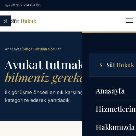
+90 252 214 09 08
S
Süt
Hukuk
Anasayfa
/
Sıkça Sorulan Sorular
Avukat tutmak —
Süt
Hukuk
S
bilmeniz gerekenler.
Anasayfa
İlk görüşme öncesi en sık karşılaştığımız soruları,
kategorize ederek yanıtladık.
Hizmetleri
Hakkımızda