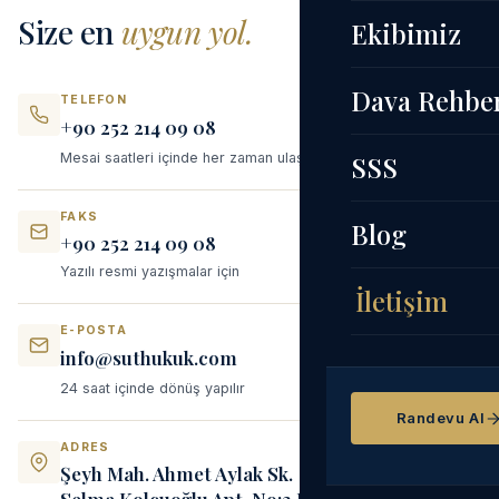
Size en
uygun yol.
Ekibimiz
Dava Rehbe
TELEFON
+90 252 214 09 08
Mesai saatleri içinde her zaman ulaşılabilir
SSS
FAKS
Blog
+90 252 214 09 08
Yazılı resmi yazışmalar için
İletişim
E-POSTA
info@suthukuk.com
24 saat içinde dönüş yapılır
Randevu Al
ADRES
Şeyh Mah. Ahmet Aylak Sk.
Selma Kolcuoğlu Apt. No:3 D:9