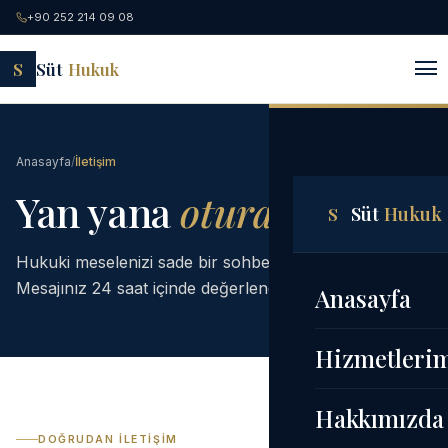
+90 252 214 09 08
S
Süt
Hukuk
Anasayfa
/
İletişim
Yan yana
oturalım.
Süt
Hukuk
S
Hukuki meselenizi sade bir sohbet ile başlatın.
Mesajınız 24 saat içinde değerlendirilir.
Anasayfa
Hizmetleri
Hakkımızda
DOĞRUDAN İLETIŞIM