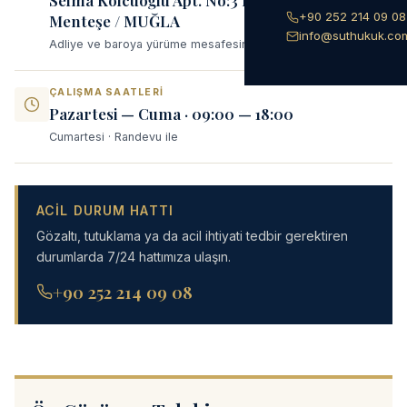
+90 252 214 09 08
Menteşe / MUĞLA
info@suthukuk.co
Adliye ve baroya yürüme mesafesinde
ÇALIŞMA SAATLERI
Pazartesi — Cuma · 09:00 — 18:00
Cumartesi · Randevu ile
ACIL DURUM HATTI
Gözaltı, tutuklama ya da acil ihtiyati tedbir gerektiren
durumlarda 7/24 hattımıza ulaşın.
+90 252 214 09 08